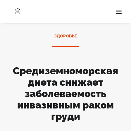
Блог
ЗДОРОВЬЕ
Курсы
О нас
FAQ
Средиземноморская
Eng
диета снижает
заболеваемость
инвазивным раком
Search
груди